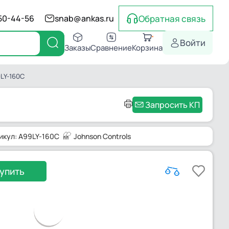
Обратная связь
550-44-56
snab@ankas.ru
Войти
Заказы
Сравнение
Корзина
LY-160C
Запросить КП
икул: A99LY-160C
Johnson Controls
упить