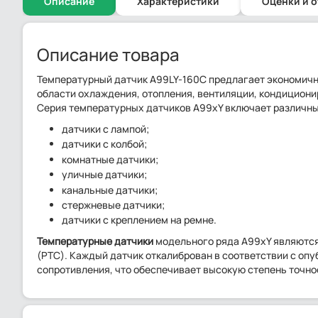
Описание
Характеристики
Оценки и 
Описание товара
Температурный датчик A99LY-160C предлагает экономичн
области охлаждения, отопления, вентиляции, кондициони
Серия температурных датчиков A99xY включает различные
датчики с лампой;
датчики с колбой;
комнатные датчики;
уличные датчики;
канальные датчики;
стержневые датчики;
датчики с креплением на ремне.
Температурные датчики
модельного ряда A99xY являютс
(PTC). Каждый датчик откалиброван в соответствии с оп
сопротивления, что обеспечивает высокую степень точно