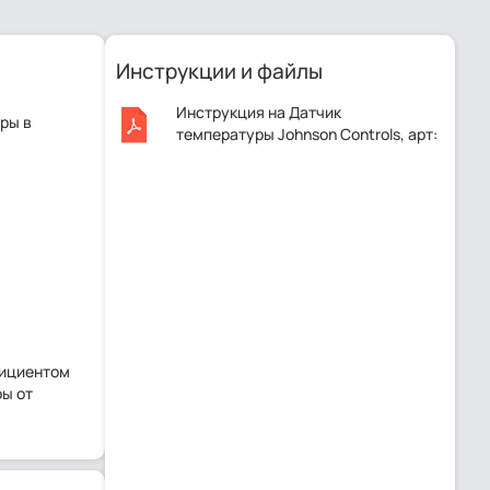
Инструкции и файлы
Инструкция на Датчик
ры в
температуры Johnson Controls, арт:
A99LY-160C..pdf
фициентом
ры от