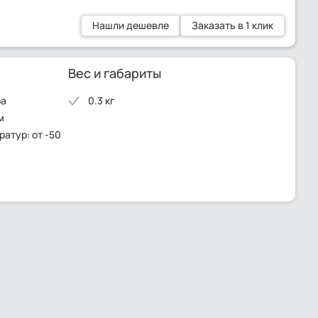
Нашли дешевле
Заказать в 1 клик
Вес и габариты
ра
0.3 кг
м
атур: от -50