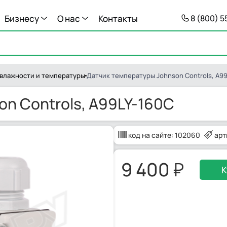
Бизнесу
О нас
Контакты
8 (800) 
 влажности и температуры
Датчик температуры Johnson Controls, A99
n Controls, A99LY-160C
код на сайте:
102060
арт
9 400
К