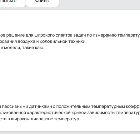
отзывы
0
Файлы
ое решение для широкого спектра задач по измерению температу
рования воздуха и холодильной техники.
 модели, такие как:
я пассивными датчиками с положительным температурным коэф
убликованной характеристической кривой зависимости температу
сти в широком диапазоне температур.