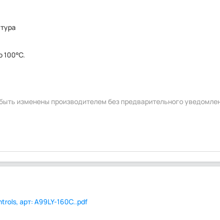
атура
о 100°С.
т быть изменены производителем без предварительного уведомле
rols, арт: A99LY-160C..pdf