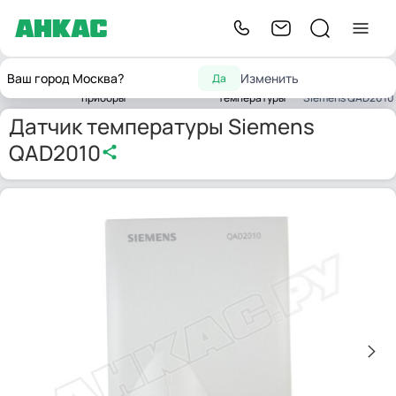
Контрольно-
Датчики
Датчик
Ваш город Москва?
Изменить
Да
Главная
измерительные
Датчики
влажности и
температуры
приборы
температуры
Siemens QAD2010
Датчик температуры Siemens
QAD2010