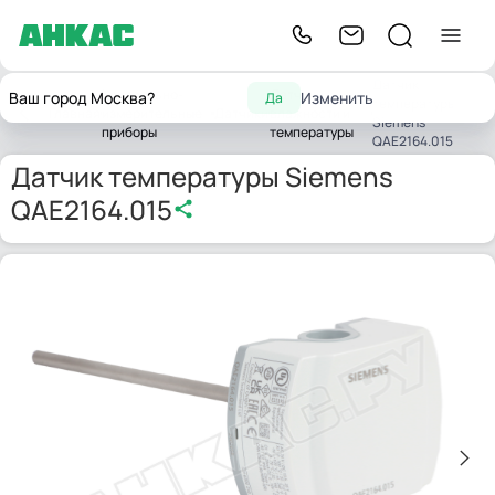
Датчик
Контрольно-
Датчики
Ваш город Москва?
Изменить
Да
температуры
Главная
измерительные
Датчики
влажности и
Siemens
приборы
температуры
QAE2164.015
Датчик температуры Siemens
QAE2164.015