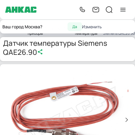
Контрольно-
Датчики
Датчик
Ваш город Москва?
Изменить
Да
Главная
измерительные
Датчики
влажности и
температуры
приборы
температуры
Siemens QAE26.90
Датчик температуры Siemens
QAE26.90