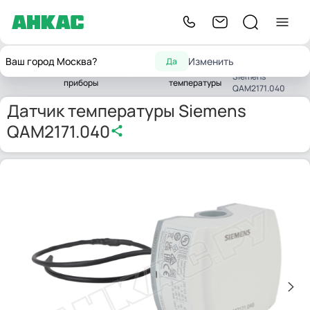
Датчик
Контрольно-
Датчики
Ваш город Москва?
Изменить
Да
температуры
Главная
измерительные
Датчики
влажности и
Siemens
приборы
температуры
QAM2171.040
Датчик температуры Siemens
QAM2171.040