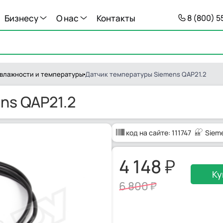
Бизнесу
О нас
Контакты
8 (800) 
 влажности и температуры
Датчик температуры Siemens QAP21.2
ns QAP21.2
код на сайте:
111747
Siem
4 148
Ку
6 800