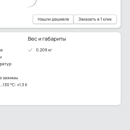
Нашли дешевле
Заказать в 1 клик
Вес и габариты
ра
0.209 кг
м
ратур:
е зажимы
.130 °C: ±1.3 K