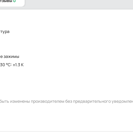
отзывы
0
атура
ые зажимы
130 °C: ±1.3 K
г
т быть изменены производителем без предварительного уведомле