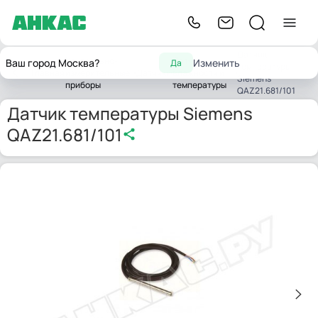
Датчик
Контрольно-
Датчики
Ваш город Москва?
Изменить
Да
температуры
Главная
измерительные
Датчики
влажности и
Siemens
приборы
температуры
QAZ21.681/101
Датчик температуры Siemens
QAZ21.681/101