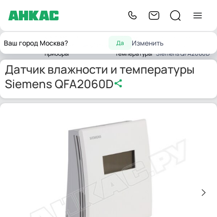
Контрольно-
Датчики
Датчик влажности и
Ваш город Москва?
Изменить
Да
Главная
измерительные
Датчики
влажности и
температуры
приборы
температуры
Siemens QFA2060D
Датчик влажности и температуры
Siemens QFA2060D