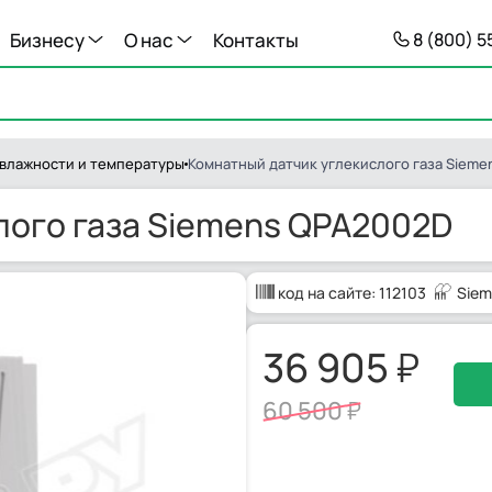
Бизнесу
О нас
Контакты
8 (800) 
 влажности и температуры
Комнатный датчик углекислого газа Siem
лого газа Siemens QPA2002D
код на сайте:
112103
Siem
36 905
60 500