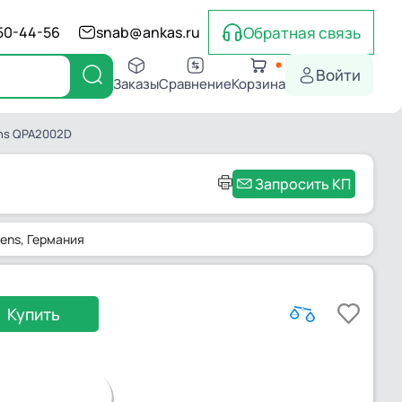
Обратная связь
550-44-56
snab@ankas.ru
Войти
Заказы
Сравнение
Корзина
ens QPA2002D
Запросить КП
ens
, Германия
Купить