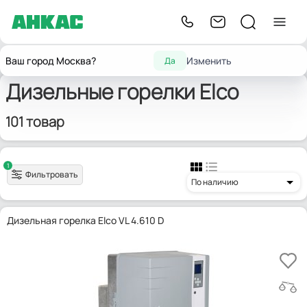
Главная
Горелки для котлов отопления
Дизельные горелки
Elco
Ваш город Москва?
Изменить
Да
Дизельные горелки Elco
101 товар
1
Фильтровать
По наличию
Дизельная горелка Elco VL 4.610 D