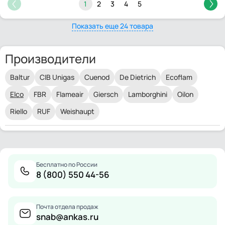
1
2
3
4
5
Показать еще 24 товара
Производители
Baltur
CIB Unigas
Cuenod
De Dietrich
Ecoflam
Elco
FBR
Flameair
Giersch
Lamborghini
Oilon
Riello
RUF
Weishaupt
Бесплатно по России
8 (800) 550 44-56
Почта отдела продаж
snab@ankas.ru