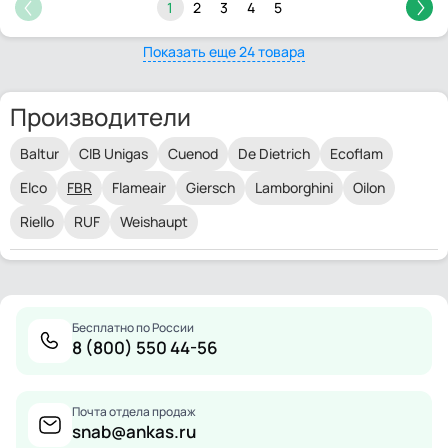
1
2
3
4
5
Показать еще 24 товара
Производители
Baltur
CIB Unigas
Cuenod
De Dietrich
Ecoflam
Elco
FBR
Flameair
Giersch
Lamborghini
Oilon
Riello
RUF
Weishaupt
Бесплатно по России
8 (800) 550 44-56
Почта отдела продаж
snab@ankas.ru