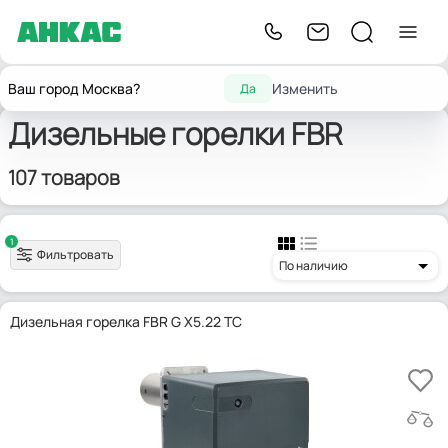
Главная
Горелки для котлов отопления
Дизельные горелки
FBR
Ваш город Москва?
Изменить
Да
Дизельные горелки FBR
107 товаров
1
Фильтровать
По наличию
Дизельная горелка FBR G X5.22 TC