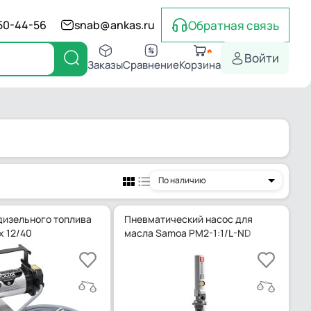
Обратная связь
550-44-56
snab@ankas.ru
Войти
Заказы
Сравнение
Корзина
По наличию
дизельного топлива
Пневматический насос для
x 12/40
масла Samoa PM2-1:1/L-ND