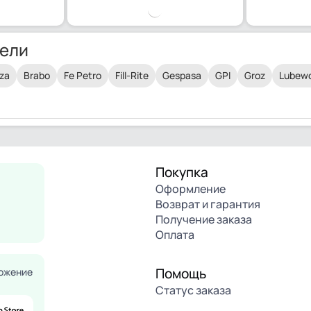
ели
za
Brabo
Fe Petro
Fill-Rite
Gespasa
GPI
Groz
Lubewo
Покупка
Оформление
Возврат и гарантия
Получение заказа
Оплата
Помощь
ожение
Статус заказа