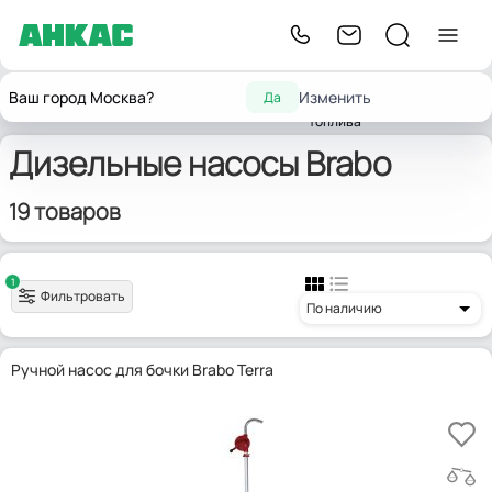
Насосы
Насосы для горюче-
Дизельные
Ваш город Москва?
Изменить
Да
Главная
Насосы
для
Brabo
смазочных материалов
насосы
топлива
Дизельные насосы Brabo
19 товаров
1
Фильтровать
По наличию
Ручной насос для бочки Brabo Terra