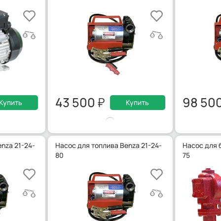
43 500
98 50
Купить
Купить
nza 21-24-
Насос для топлива Benza 21-24-
Насос для б
80
75