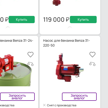
00
119 000
Купить
Купить
бензина Benza 31-24-
Насос для бензина Benza 31-
220-50
Запросить
Запросить
аналог
аналог
оизводства
Снят с производства