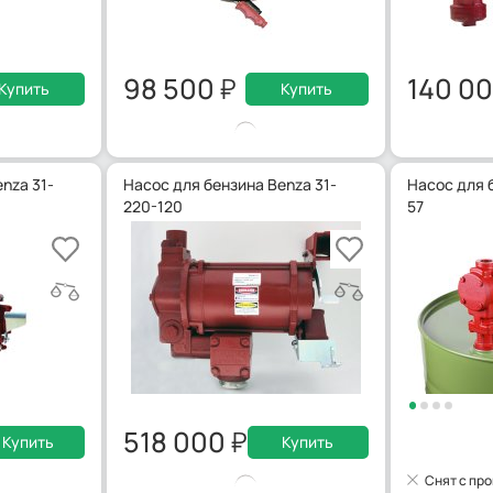
98 500
140 0
Купить
Купить
nza 31-
Насос для бензина Benza 31-
Насос для 
220-120
57
518 000
Купить
Купить
Снят с пр