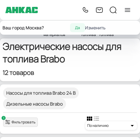
Насосы для горюче-
Насосы
Электрические
Ваш город Москва?
Изменить
Да
Главная
Насосы
смазочных
для
насосы для
Brabo
материалов
топлива
топлива
Электрические насосы для
топлива Brabo
12 товаров
Насосы для топлива Brabo 24 В
Дизельные насосы Brabo
1
Фильтровать
По наличию