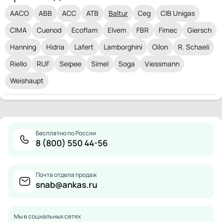
AACO
ABB
ACC
ATB
Baltur
Ceg
CIB Unigas
CIMA
Cuenod
Ecoflam
Elvem
FBR
Fimec
Giersch
Hanning
Hidria
Lafert
Lamborghini
Oilon
R. Schaeli
Riello
RUF
Seipee
Simel
Soga
Viessmann
Weishaupt
Бесплатно по России
8 (800) 550 44-56
Почта отдела продаж
snab@ankas.ru
Мы в социальных сетях