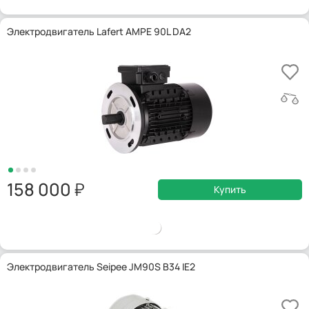
Электродвигатель Lafert AMPE 90L DA2
158 000
Купить
Электродвигатель Seipee JM90S B34 IE2