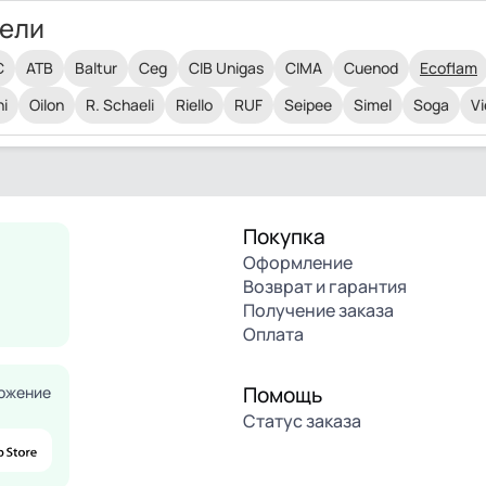
ели
C
ATB
Baltur
Ceg
CIB Unigas
CIMA
Cuenod
Ecoflam
i
Oilon
R. Schaeli
Riello
RUF
Seipee
Simel
Soga
V
Покупка
Оформление
Возврат и гарантия
Получение заказа
Оплата
Помощь
ожение
Статус заказа