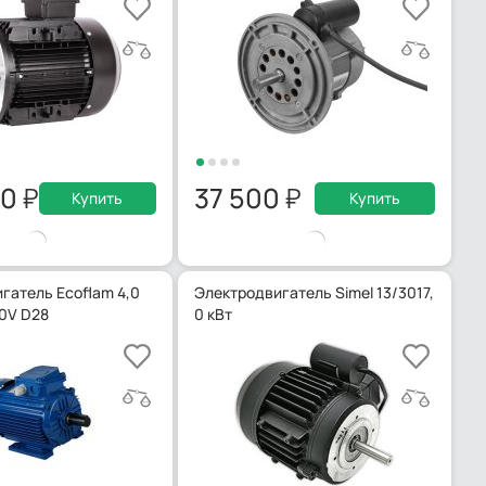
00
37 500
Купить
Купить
гатель Ecoflam 4,0
Электродвигатель Simel 13/3017,
0V D28
0 кВт