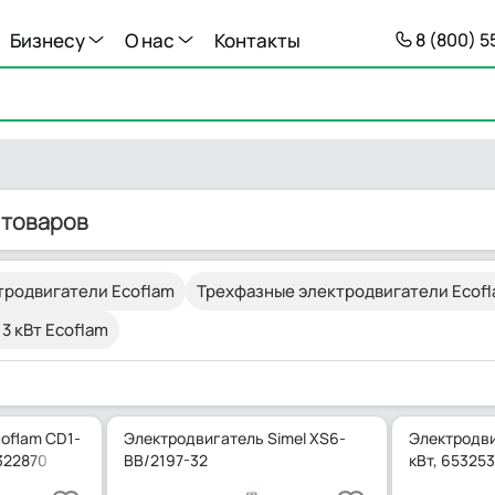
Бизнесу
О нас
Контакты
8 (800) 
 товаров
тродвигатели Ecoflam
Трехфазные электродвигатели Ecof
3 кВт Ecoflam
oflam CD1-
Электродвигатель Simel XS6-
Электродви
5322870
BB/2197-32
кВт, 65325