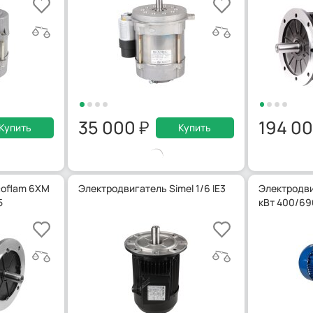
35 000
194 0
Купить
Купить
coflam 6XM
Электродвигатель Simel 1/6 IE3
Электродви
5
кВт 400/69