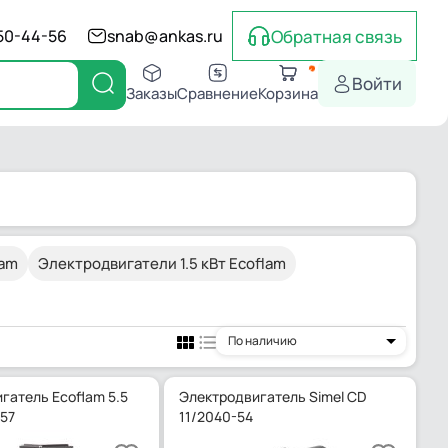
Обратная связь
550-44-56
snab@ankas.ru
Войти
Заказы
Сравнение
Корзина
lam
Электродвигатели 1.5 кВт Ecoflam
По наличию
гатель Ecoflam 5.5
Электродвигатель Simel CD
357
11/2040-54