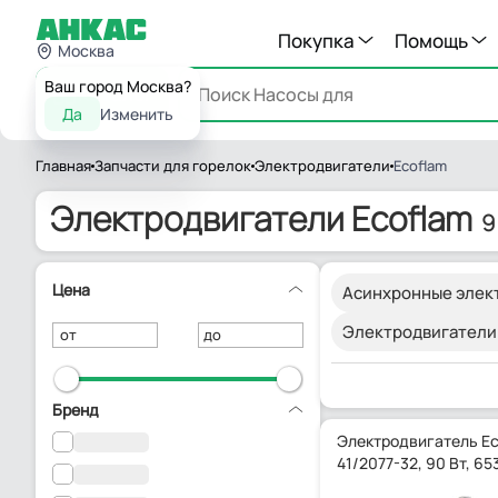
Покупка
Помощь
Москва
Ваш город Москва?
Каталог
Да
Изменить
Главная
Запчасти для горелок
Электродвигатели
Ecoflam
Электродвигатели Ecoflam
9
Цена
Асинхронные элек
Электродвигатели 
от
до
Бренд
Электродвигатель Ec
41/2077-32, 90 Вт, 6