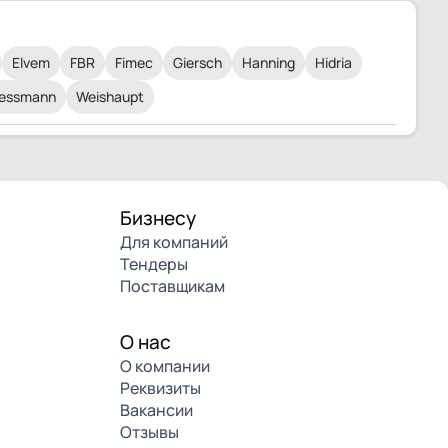
Elvem
FBR
Fimec
Giersch
Hanning
Hidria
iessmann
Weishaupt
Бизнесу
Для компаний
Тендеры
Поставщикам
О нас
О компании
Реквизиты
Вакансии
Отзывы