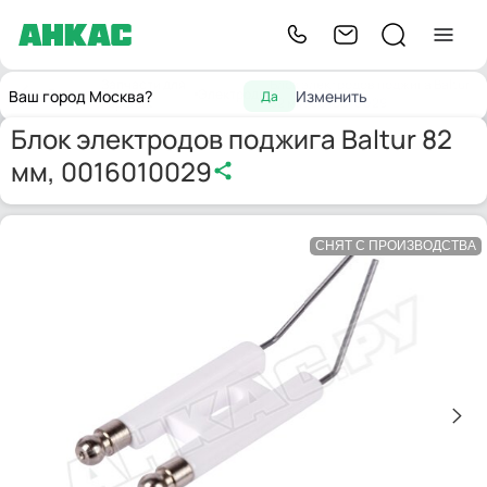
Запчасти для
Блок электродов поджига Baltur
Главная
Электроды
Ваш город Москва?
Изменить
Да
горелок
82 мм, 0016010029
Блок электродов поджига Baltur 82
мм, 0016010029
СНЯТ С ПРОИЗВОДСТВА