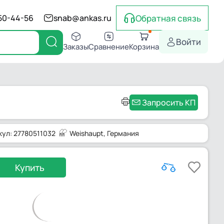
Обратная связь
550-44-56
snab@ankas.ru
Войти
Заказы
Сравнение
Корзина
Запросить КП
кул: 27780511032
Weishaupt
, Германия
Купить