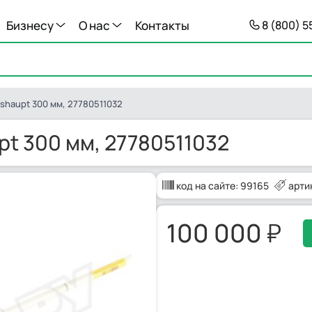
Бизнесу
О нас
Контакты
8 (800) 
shaupt 300 мм, 27780511032
t 300 мм, 27780511032
код на сайте:
99165
арти
100 000