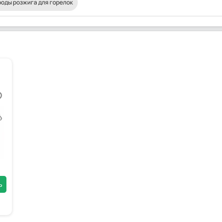
оды розжига для горелок
ь