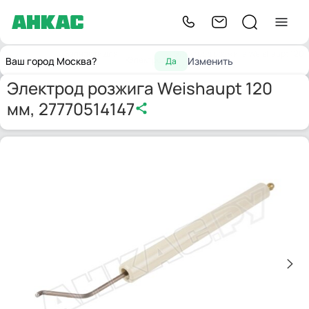
Запчасти для
Электрод розжига Weishaupt 120
Главная
Электроды
Ваш город Москва?
Изменить
Да
горелок
мм, 27770514147
Электрод розжига Weishaupt 120
мм, 27770514147