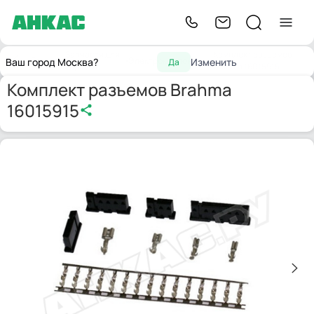
Запчасти для
Комплект разъемов
Главная
Электрокомпоненты
Ваш город Москва?
Изменить
Да
горелок
Brahma 16015915
Комплект разъемов Brahma
16015915