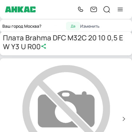
Запчасти
Плата Brahma DFC M32C 20
Главная
Электрокомпоненты
Ваш город Москва?
Изменить
Да
для горелок
10 0,5 E W Y3 U R00
Плата Brahma DFC M32C 20 10 0,5 E
W Y3 U R00