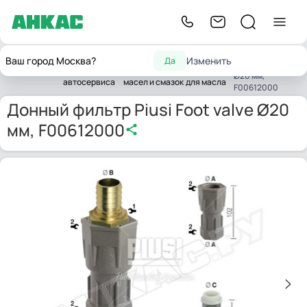
Донный фильтр
Оборудование
Оборудование
Фильтры и
Ваш город Москва?
Изменить
Да
Piusi Foot valve
Главная
для
для замены
картриджи
Ø20 мм,
автосервиса
масел и смазок
для масла
F00612000
Донный фильтр Piusi Foot valve Ø20
мм, F00612000