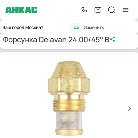
Запчасти для
Форсунка Delavan 24.00/45°
Главная
Форсунки
Ваш город Москва?
Изменить
Да
горелок
B
Форсунка Delavan 24.00/45° B