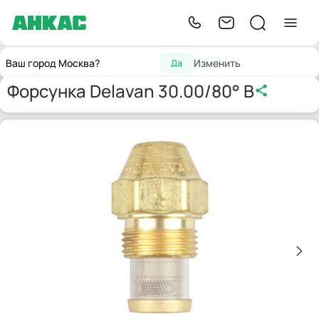
Запчасти для
Форсунка Delavan 30.00/80°
Главная
Форсунки
Ваш город Москва?
Изменить
Да
горелок
B
Форсунка Delavan 30.00/80° B