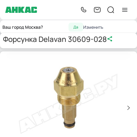
Запчасти для
Форсунка Delavan 30609-
Главная
Форсунки
Ваш город Москва?
Изменить
Да
горелок
028
Форсунка Delavan 30609-028