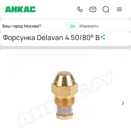
Главная
Запчасти для горелок
Форсунки
Форсунка Delavan 4.50/80° B
Ваш город Москва?
Изменить
Да
Форсунка Delavan 4.50/80° B