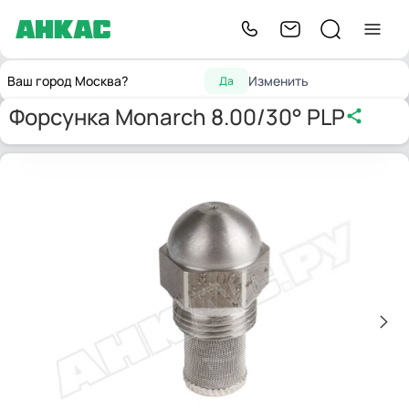
Запчасти для
Форсунка Monarch 8.00/30°
Главная
Форсунки
Ваш город Москва?
Изменить
Да
горелок
PLP
Форсунка Monarch 8.00/30° PLP