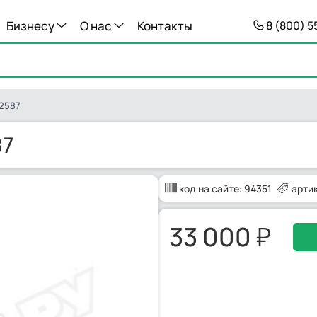
Бизнесу
О нас
Контакты
8 (800) 
02587
87
код на сайте:
94351
арти
33 000