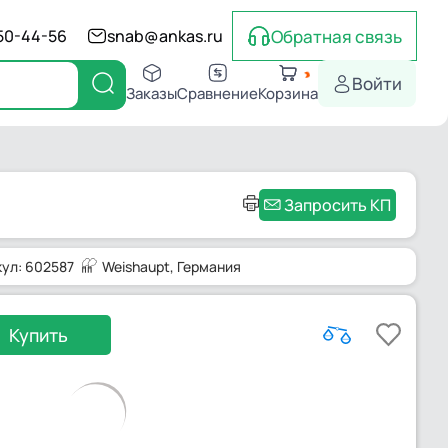
Обратная связь
550-44-56
snab@ankas.ru
Войти
Заказы
Сравнение
Корзина
Запросить КП
кул: 602587
Weishaupt
, Германия
Купить