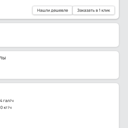
Нашли дешевле
Заказать в 1 клик
лы
4 гал/ч
0 кг/ч