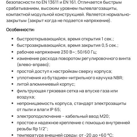
безопасности по EN 13611 и EN 161. Отличается быстрым
срабатыванием, высоким уровнем пылевлагозащиты,
компактной модульной конструкцией. Является нормально-
закрытым (закрыт когда не подается напряжение).
Особенности:
быстрооткрывающийся, время открытия 1 сек.;
быстрозакрывающийся, время закрытия 0,5 сек.;
рабочее напряжение 230 В~; 50/60 Гц;
изменение расхода поворотом регулировочного винта
(влево-вправо);
простой доступ к настройкам сверху корпуса;
уплотнения из бутадиен-нитрильного каучука NBR;
литой алюминиевый корпус;
фильтрующая грязевая сетка на впуске газа или
воздуха;
непроницаемость корпуса, стандарт электрозащиты
от пыли и влаги IP 65;
электроподключение – кабельный ввод M20;
простое и надежное крепление с помощью внутренней
резьбы Rp 1/2";
температура внешней среды: от -20 до +60 °C;