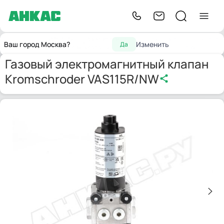
Запчасти
Газовые э/м
Газовый электромагнитный клапан
Главная
Ваш город Москва?
Изменить
Да
для горелок
клапаны
Kromschroder VAS115R/NW
Газовый электромагнитный клапан
Kromschroder VAS115R/NW