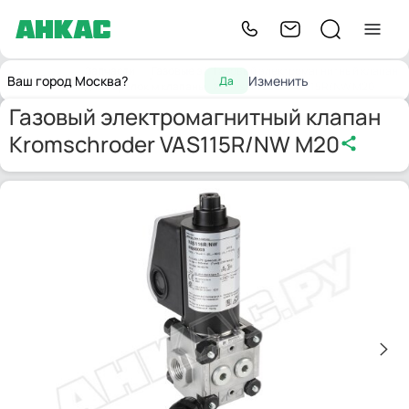
Запчасти
Газовые э/
Газовый электромагнитный клапан
Главная
Ваш город Москва?
Изменить
Да
для горелок
м клапаны
Kromschroder VAS115R/NW M20
Газовый электромагнитный клапан
Kromschroder VAS115R/NW M20