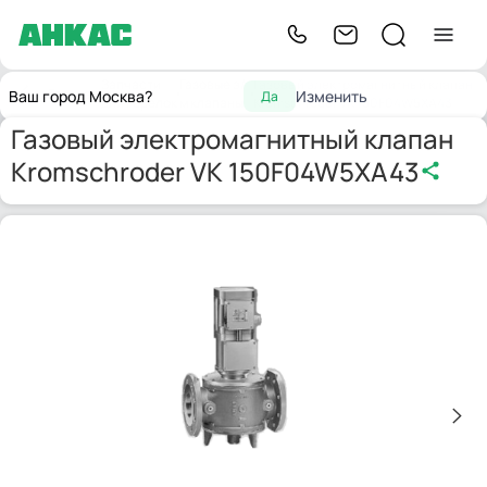
Запчасти
Газовые э/
Газовый электромагнитный клапан
Главная
Ваш город Москва?
Изменить
Да
для горелок
м клапаны
Kromschroder VK 150F04W5XA43
Газовый электромагнитный клапан
Kromschroder VK 150F04W5XA43