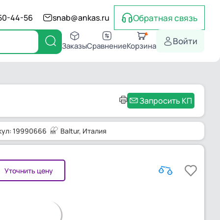
Обратная связь
550-44-56
snab@ankas.ru
Войти
Заказы
Сравнение
Корзина
Запросить КП
кул: 19990666
Baltur
, Италия
Уточнить цену