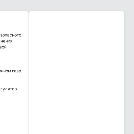
езопасного
инения
вой
енном газе.
егулятор
.