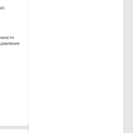
и).
димости
 давления