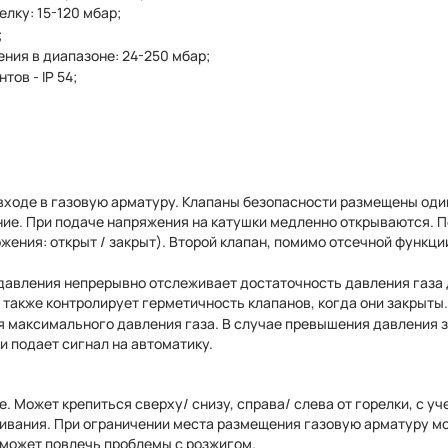
лку: 15-120 мбар;
;
ния в диапазоне: 24-250 мбар;
ов - IP 54;
 входе в газовую арматуру. Клапаны безопасности размещены оди
ние. При подаче напряжения на катушки медленно открываются. 
жения: открыт / закрыт). Второй клапан, помимо отсечной функци
авления непрерывно отслеживает достаточность давления газа
 также контролирует герметичность клапанов, когда они закрыты.
я максимального давления газа. В случае превышения давления 
 подает сигнал на автоматику.
. Может крепиться сверху/ снизу, справа/ слева от горелки, с уч
живания. При ограничении места размещения газовую арматуру м
 может повлечь проблемы с розжигом.