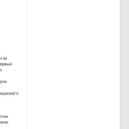
н за
Первый
и,
 для
заданного
етом
ожно