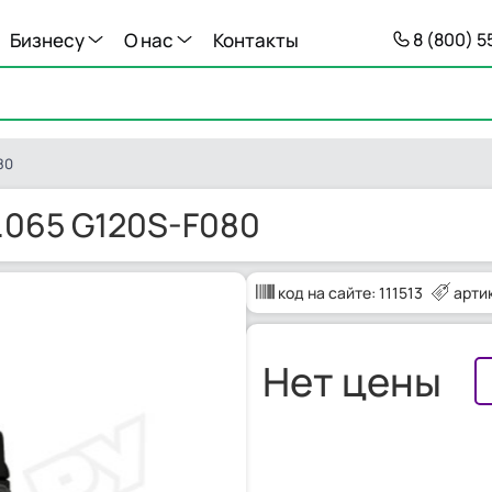
Бизнесу
О нас
Контакты
8 (800) 
80
.065 G120S-F080
код на сайте:
111513
арти
Нет цены