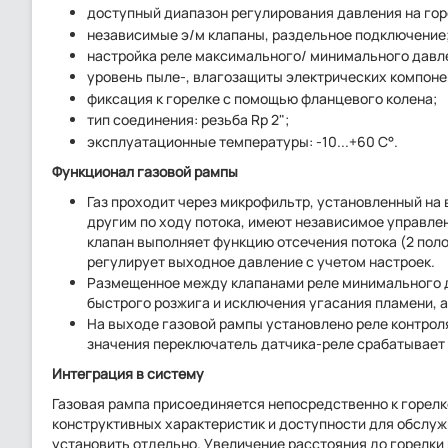
доступный диапазон регулирования давления на горе
независимые э/м клапаны, раздельное подключение
настройка реле максимального/ минимального давле
уровень пыле-, влагозащиты электрических компонент
фиксация к горелке с помощью фланцевого колена;
тип соединения: резьба Rp 2";
эксплуатационные температуры: -10...+60 С°.
Функционал газовой рампы
Газ проходит через микрофильтр, установленный на
другим по ходу потока, имеют независимое управле
клапан выполняет функцию отсечения потока (2 поло
регулирует выходное давление с учетом настроек.
Размещенное между клапанами реле минимального д
быстрого розжига и исключения угасания пламени, а
На выходе газовой рампы установлено реле контрол
значения переключатель датчика-реле срабатывает и
Интеграция в систему
Газовая рампа присоединяется непосредственно к горелке
конструктивных характеристик и доступности для обслу
установить отдельно. Увеличение расстояния до горелки