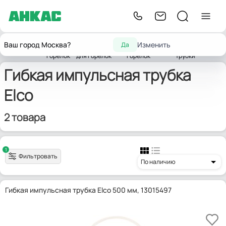
Запчасти
Запчасти
Запчасти реле
Гибкие
Ваш город Москва?
Изменить
Да
Главная
для
комплектующих
давления для
импульсные
Elco
горелок
для горелок
горелок
трубки
Гибкая импульсная трубка
Elco
2 товара
1
Фильтровать
По наличию
Гибкая импульсная трубка Elco 500 мм, 13015497