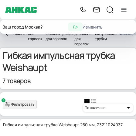
Запчасти
Ваш город Москва?
Изменить
Да
Запчасти
Запчасти
реле
Гибкие
Главная
для
комплектующих
давления
импульсные
Weishaupt
горелок
для горелок
для
трубки
горелок
Гибкая импульсная трубка
Weishaupt
7 товаров
1
Фильтровать
По наличию
Гибкая импульсная трубка Weishaupt 250 мм, 23211024037