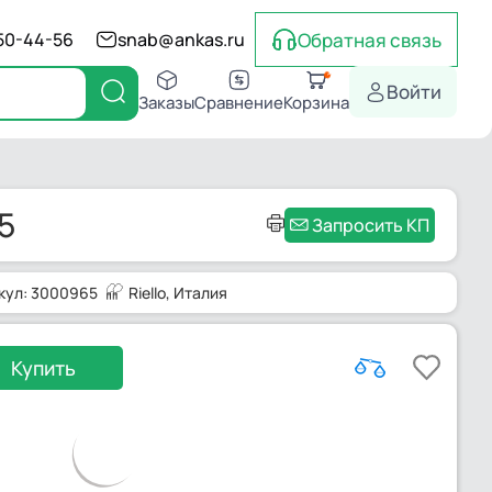
Обратная связь
550-44-56
snab@ankas.ru
Войти
Заказы
Сравнение
Корзина
5
Запросить КП
кул: 3000965
Riello
, Италия
Купить