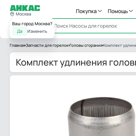
Покупка
Помощь
Москва
Ваш город Москва?
Каталог
Да
Изменить
Главная
Запчасти для горелок
Головы сгорания
Комплект удлине
Комплект удлинения головы