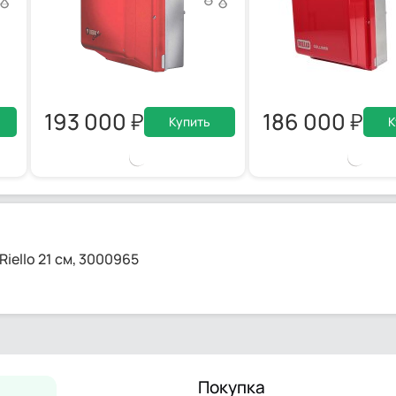
193 000
186 000
Купить
К
iello 21 см, 3000965
Покупка