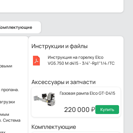
Комплектующие
Инструкции и файлы
Инструкция на горелку Elco
VG5.750 M d415 - 3/4"-Rp1"1/4 /TC
мовыми
KL.pdf
Аксессуары и запчасти
и пропана.
Газовая рампа Elco GT-D415
агрузки
220 000
Купить
аемым
. Система
Комплектующие
рах