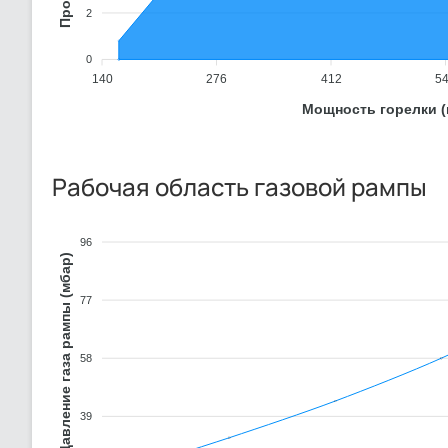
2
0
140
276
412
5
Мощность горелки (
Рабочая область газовой рампы
96
Давление газа рампы (мбар)
77
58
39