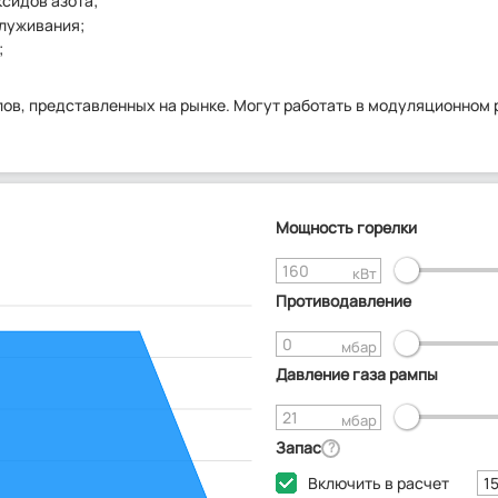
сидов азота;
служивания;
;
лов, представленных на рынке. Могут работать в модуляционном
Мощность горелки
кВт
Противодавление
мбар
Давление газа рампы
мбар
Запас
?
Включить в расчет