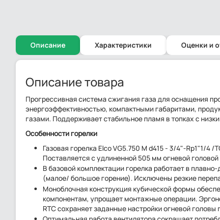
Описание
Характеристики
Оценки и 
Описание товара
Прогрессивная система сжигания газа для оснащения пр
энергоэффективностью, компактными габаритами, проду
газами. Поддерживает стабильное пламя в топках с низк
Особенности
горелки
Газовая горелка Elco VG5.750 M d415 - 3/4"-Rp1"1/4 
Поставляется с удлиненной 505 мм огневой головой 
В базовой комплектации горелка работает в плавно
(малое/ большое горение). Исключены резкие переп
Моноблочная конструкция кубической формы обеспе
компонентам, упрощает монтажные операции. Эрго
RTC сохраняет заданные настройки огневой головы 
Оптимальная работа вентилятора сокращает потребл