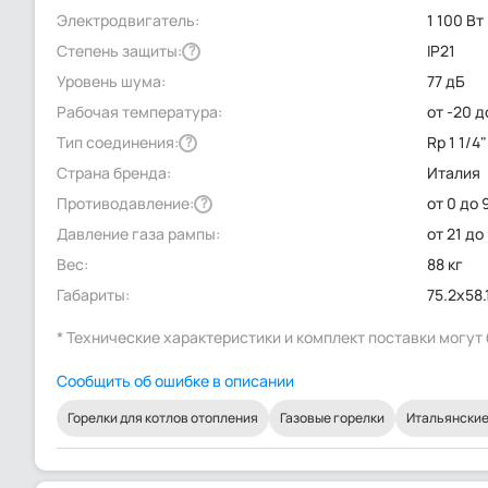
Электродвигатель:
1 100 Вт
Степень защиты:
IP21
?
Уровень шума:
77 дБ
Рабочая температура:
от -20 д
Тип соединения:
Rp 1 1/4"
?
Страна бренда:
Италия
Противодавление:
от 0 до 
?
Давление газа рампы:
от 21 до
Вес:
88 кг
Габариты:
75.2x58.
* Технические характеристики и комплект поставки могу
Сообщить об ошибке в описании
Горелки для котлов отопления
Газовые горелки
Итальянские