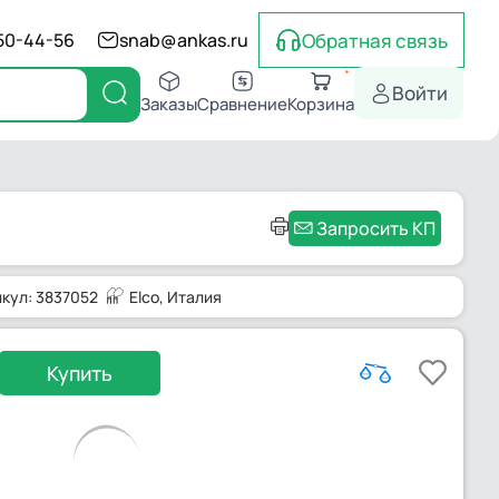
Обратная связь
550-44-56
snab@ankas.ru
Войти
Заказы
Сравнение
Корзина
Запросить КП
икул: 3837052
Elco
, Италия
Купить