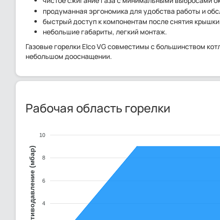
чистое сжигание газа с минимальными выбросами ок
продуманная эргономика для удобства работы и об
быстрый доступ к компонентам после снятия крышки
небольшие габариты, легкий монтаж.
Газовые горелки Elco VG совместимы с большинством кот
небольшом дооснащении.
Рабочая область горелки
10
Противодавление (мбар)
8
6
4