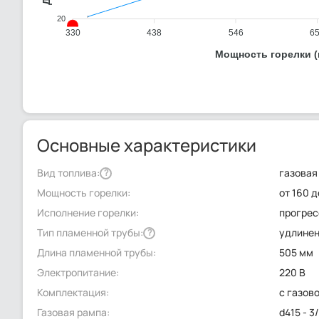
20
330
438
546
6
Мощность горелки (
Основные характеристики
Вид топлива:
газовая
?
Мощность горелки:
от 160 д
Исполнение горелки:
прогре
Тип пламенной трубы:
удлине
?
Длина пламенной трубы:
505 мм
Электропитание:
220 В
Комплектация:
с газов
Газовая рампа:
d415 - 3