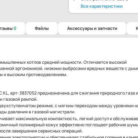
Все характеристики
отзывы
0
Файлы
Аксессуары и запчасти
омышленных котлов средней мощности. Отличается высокой
манной эргономикой, низкими выбросами вредных веществ с ды
им и высоким противодавлением.
/TC KL, арт: 3837052 предназначена для сжигания природного газа 
и газовой рампой.
-двухступенчатом режиме, с мягким переходом между уровнями н
ады давления в газовой магистрали.
чивает максимальную компактность, легкий доступ к обслужив
номичный полимерный кожух эффективно поглощает рабочие шумы
после завершения сервисных операций.
ение электроэнергии и обеспечивает стабильное горение в каме