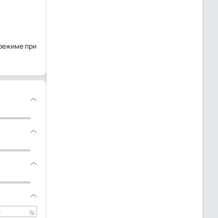
 режиме при
%