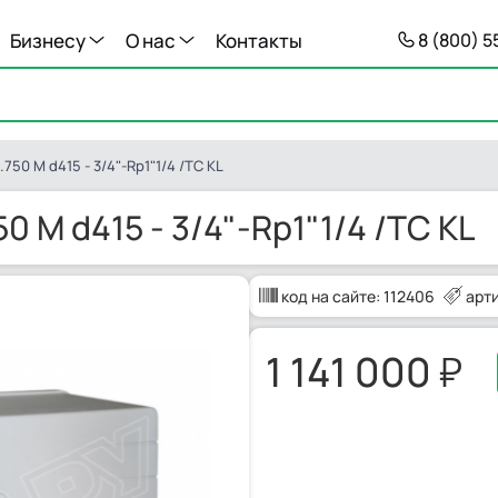
Бизнесу
О нас
Контакты
8 (800) 
750 M d415 - 3/4"-Rp1"1/4 /TC KL
0 M d415 - 3/4"-Rp1"1/4 /TC KL
код на сайте:
112406
арт
1 141 000