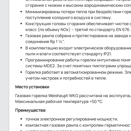
сгорания с низким и высоким аэродинамическим соп
Минимизированы потери тепла при бездействии гор
поступление холодного воздуха в систему.
Конструкция головы сгорания обеспечивает чистое
класс (по объему NОx) – третий по стандарту EN 676.
Газовая рампа собрана и протестирована на заводе 
соединение Rp 1 ¼".
В комплектацию входит электрическое оборудование
пыли и влаги соответствует стандарту IP21.
Программирование работы горелки интуитивно поня
системы MDE2. За счет понятных пиктограмм упрощ
Горелка работает в автоматизированном режиме. Эл
учетом настроек и потребностей в тепле.
Место установки
Газовая горелка Weishaupt WKG рассчитана на эксплуата
Максимальная рабочая температура +50 °C.
Преимущества:
точное электронное регулирование мощности;
компактная газовая рампа с контролем герметичнос