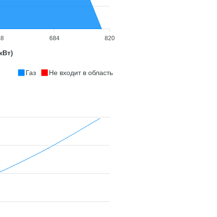
48
684
820
кВт)
Газ
Не входит в область