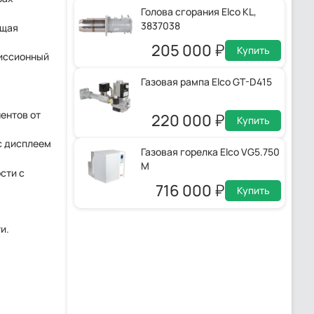
Голова сгорания Elco KL,
3837038
ащая
205 000
Купить
миссионный
Газовая рампа Elco GT-D415
ентов от
220 000
Купить
с дисплеем
Газовая горелка Elco VG5.750
M
сти с
716 000
Купить
и.