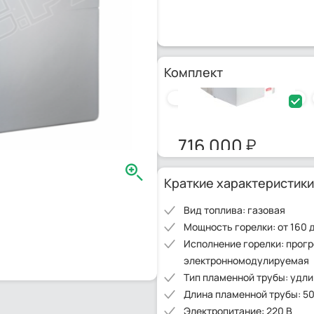
Комплект
Газовая горелка Elco VG5.75
716 000
Краткие характеристики
Вид топлива: газовая
Мощность горелки: от 160 
Исполнение горелки: прог
электронномодулируемая
Тип пламенной трубы: удл
Длина пламенной трубы: 5
Электропитание: 220 В