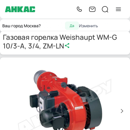
Горелки для
Газовые
Газовая горелка Weishaupt WM-
Главная
Ваш город Москва?
Изменить
Да
котлов отопления
горелки
G 10/3-A, 3/4, ZM-LN
Газовая горелка Weishaupt WM-G
10/3-A, 3/4, ZM-LN