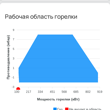
Рабочая область горелки
9
Противодавление (мбар)
7
5
3
1
-1
-3
100
217
334
451
568
685
802
919
Мощность горелки (кВт)
Газ
Не входит в область