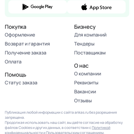
Покупка
Бизнесу
Оформление
Для компаний
Возврат и гарантия
Тендеры
Получение заказа
Поставщикам
Оплата
О нас
О компании
Помощь
Статус заказа
Реквизиты
Вакансии
Отзывы
Публикация любой информации с сайта ankas.ru без разрешения
запрещена.
Продолжая использовать наш сайт, вы даёте согласие на обработку
файлов Cookies и других данных, в соответствии с
Политикой
конфиденциальности
и
Пользовательским соглашением
.
Продолжая использовать наш сайт, вы соглашаетесь на