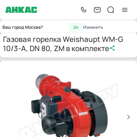
Горелки для котлов
Газовая горелка Weishaupt WM-G 10/3-A,
Главная
Ваш город Москва?
Изменить
Да
отопления
DN 80, ZM в комплекте
Газовая горелка Weishaupt WM-G
10/3-A, DN 80, ZM в комплекте