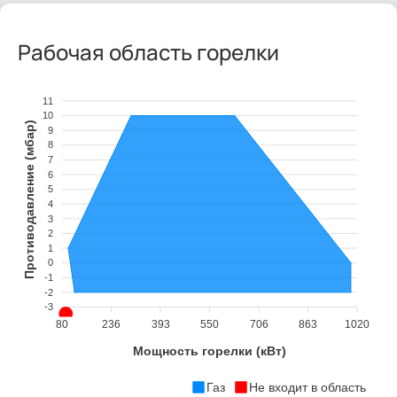
Рабочая область горелки
11
10
Противодавление (мбар)
9
8
7
6
5
4
3
2
1
0
-1
-2
-3
80
236
393
550
706
863
1020
Мощность горелки (кВт)
Газ
Не входит в область