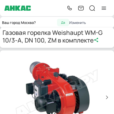
Горелки для котлов
Газовая горелка Weishaupt WM-G 10/3-A,
Главная
Ваш город Москва?
Изменить
Да
отопления
DN 100, ZM в комплекте
Газовая горелка Weishaupt WM-G
10/3-A, DN 100, ZM в комплекте