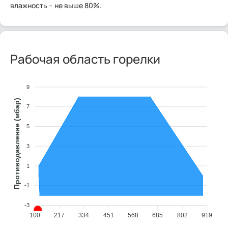
влажность – не выше 80%.
Рабочая область горелки
9
Противодавление (мбар)
7
5
3
1
-1
-3
100
217
334
451
568
685
802
919