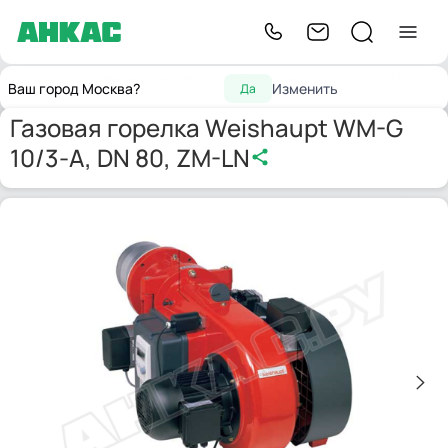
Горелки для котлов
Газовая горелка Weishaupt WM-G 10/3-
Главная
Ваш город Москва?
Изменить
Да
отопления
A, DN 80, ZM-LN
Газовая горелка Weishaupt WM-G
10/3-A, DN 80, ZM-LN