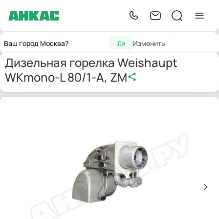
Горелки для котлов
Дизельная горелка Weishaupt
Главная
Ваш город Москва?
Изменить
Да
отопления
WKmono-L 80/1-A, ZM
Дизельная горелка Weishaupt
WKmono-L 80/1-A, ZM