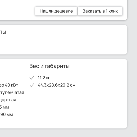
Нашли дешевле
Заказать в 1 клик
лы
Вес и габариты
11.2 кг
до 40 кВт
44.3x28.6x29.2 см
ступенчатая
ндартная
5 мм
 90 мм