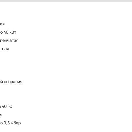
ная
до 40 кВт
пенчатая
тная
ой сгорания
о 40 °C
ия
до 0,5 мбар