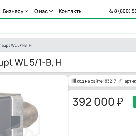
Бизнесу
О нас
Контакты
8 (800) 
aupt WL 5/1-B, H
pt WL 5/1-B, H
код на сайте:
83217
артик
392 000