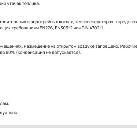
ий утечек топлива.
топительных и водогрейных котлах, теплогенераторах в предела
ющих требованиям EN226, EN303-2 или DIN 4702-1.
помещениях. Размещение на открытом воздухе запрещено. Рабочи
 до 80% (конденсация не допускается).
злам.
идуально.