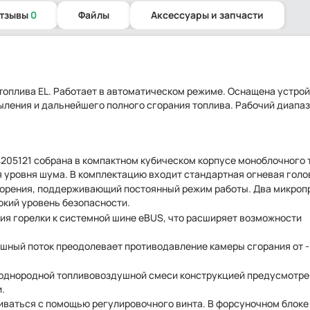
отзывы
0
Файлы
Аксессуары и запчасти
топлива EL. Работает в автоматическом режиме. Оснащена устро
ыления и дальнейшего полного сгорания топлива. Рабочий диапа
 24205121 собрана в компактном кубическом корпусе моноблочного 
уровня шума. В комплектацию входит стандартная огневая голов
горения, поддерживающий постоянный режим работы. Два микроп
окий уровень безопасности.
ия горелки к системной шине eBUS, что расширяет возможности
шный поток преодолевает противодавление камеры сгорания от -0
 однородной топливовоздушной смеси конструкцией предусмотре
.
ваться с помощью регулировочного винта. В форсуночном блок