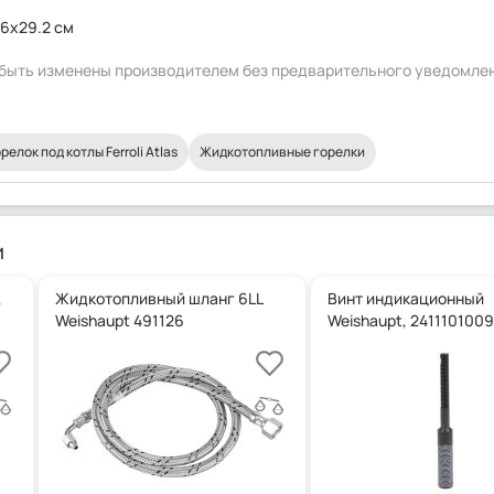
.6x29.2 см
т быть изменены производителем без предварительного уведомле
релок под котлы Ferroli Atlas
Жидкотопливные горелки
и
,
Жидкотопливный шланг 6LL
Винт индикационный
Weishaupt 491126
Weishaupt, 2411101009