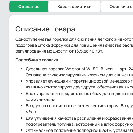
Описание
Характеристики
Оценки и 
Описание товара
Одноступенчатая горелка для сжигания легкого жидкого 
подогрева штока форсунки для повышения качества расп
регулирования мощности: от 16,5 до 40 кВт.
Подробнее о горелке
Дизельная горелка Weishaupt WL 5/1-B, исп. H, арт:
Оснащена звукоизолирующим кожухом для снижения 
Управляет функциями горелки цифровой менеджер 
взаимно контролируют друг друга, обеспечивая выс
Блок управления предоставляет базу для подключен
коммуникации.
Воздух на горение нагнетается вентилятором. Возду
мбар.
Для улучшения качества распыления и образования
подогреватель топлива, встроенный в шток форсунки
Оптимальное положение подпорной шайбы устанавли