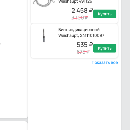
Weishaupt 491126
2 458
Купить
3 100
х
Винт индикационный
Weishaupt, 24111010097
535
е
Купить
675
Показать все