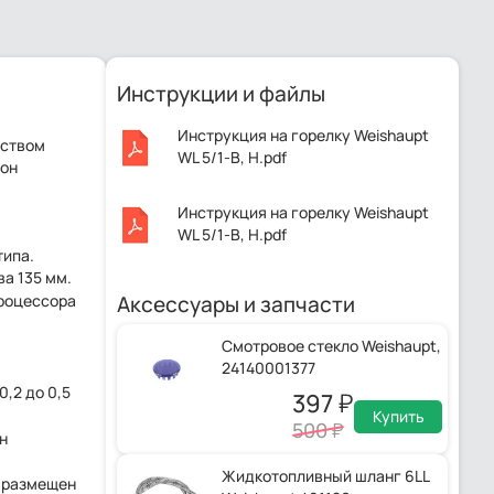
Инструкции и файлы
Инструкция на горелку Weishaupt
йством
WL 5/1-B, H.pdf
зон
Инструкция на горелку Weishaupt
WL 5/1-B, H.pdf
типа.
а 135 мм.
Аксессуары и запчасти
роцессора
Смотровое стекло Weishaupt,
24140001377
,2 до 0,5
397
Купить
500
н
Жидкотопливный шланг 6LL
е размещен