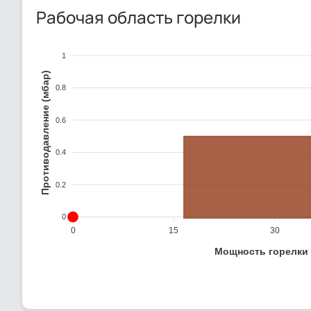
Рабочая область горелки
1
Противодавление (мбар)
0.8
0.6
0.4
0.2
0
0
15
30
Мощность горелки 