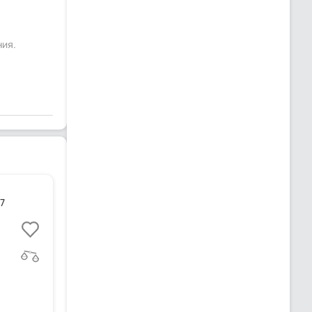
ния.
7