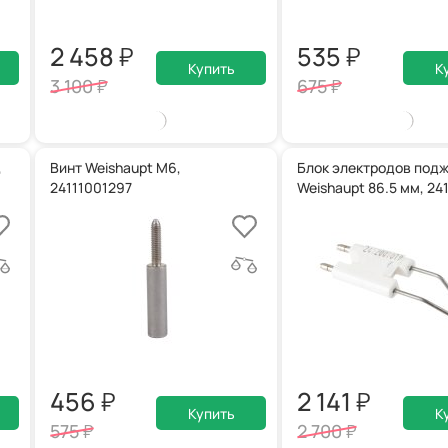
2 458
535
Купить
К
3 100
675
,
Винт Weishaupt M6,
Блок электродов под
24111001297
Weishaupt 86.5 мм, 24
456
2 141
Купить
К
575
2 700