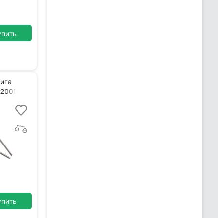
упить
жига
120010197
упить