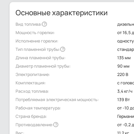
Основные характеристики
Вид топлива:
дизель
?
Мощность горелки:
от 16,5 
Исполнение горелки:
односту
Тип пламенной трубы:
стандар
?
Длина пламенной трубы:
135 мм
Диаметр пламенной трубы:
90 мм
Электропитание:
220 В
Комплектация:
с голов
Расход топлива:
3,4 кг/ч
Потребляемая электрическая мощность:
139 Вт
Рабочая температура:
от -10 д
Страна бренда:
Герман
Противодавление:
от -0,2 
?
Вес:
11.2 кг