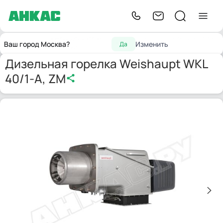
Горелки для котлов
Дизельная горелка Weishaupt WKL
Главная
Ваш город Москва?
Изменить
Да
отопления
40/1-A, ZM
Дизельная горелка Weishaupt WKL
40/1-A, ZM