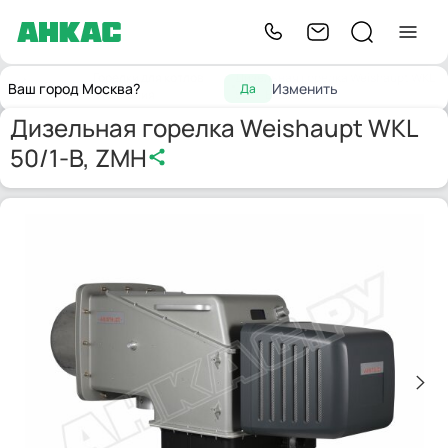
Горелки для котлов
Дизельная горелка Weishaupt WKL
Главная
Ваш город Москва?
Изменить
Да
отопления
50/1-B, ZMH
Дизельная горелка Weishaupt WKL
50/1-B, ZMH