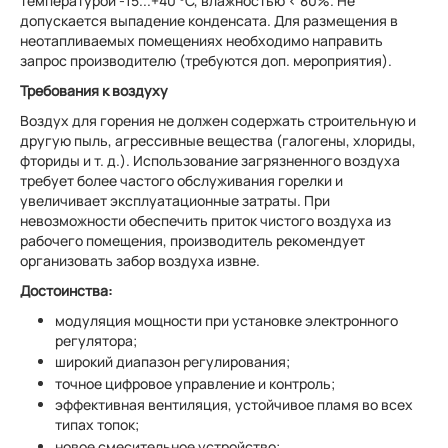
температурой -15...+40 °С, влажностью < 80%. Не
допускается выпадение конденсата. Для размещения в
неотапливаемых помещениях необходимо направить
запрос производителю (требуются доп. мероприятия).
Требования к воздуху
Воздух для горения не должен содержать строительную и
другую пыль, агрессивные вещества (галогены, хлориды,
фториды и т. д.). Использование загрязненного воздуха
требует более частого обслуживания горелки и
увеличивает эксплуатационные затраты. При
невозможности обеспечить приток чистого воздуха из
рабочего помещения, производитель рекомендует
организовать забор воздуха извне.
Достоинства:
модуляция мощности при установке электронного
регулятора;
широкий диапазон регулирования;
точное цифровое управление и контроль;
эффективная вентиляция, устойчивое пламя во всех
типах топок;
новое смесительное устройство;