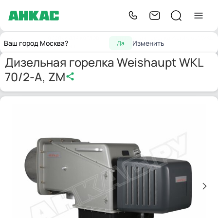
Горелки для котлов
Дизельная горелка Weishaupt WKL
Главная
Ваш город Москва?
Изменить
Да
отопления
70/2-A, ZM
Дизельная горелка Weishaupt WKL
70/2-A, ZM