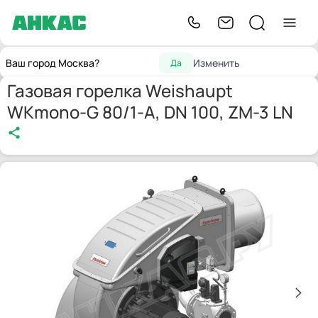
Горелки для котлов
Газовая горелка Weishaupt WKmono-G
Главная
Ваш город Москва?
Изменить
Да
отопления
80/1-A, DN 100, ZM-3 LN
Газовая горелка Weishaupt
WKmono-G 80/1-A, DN 100, ZM-3 LN