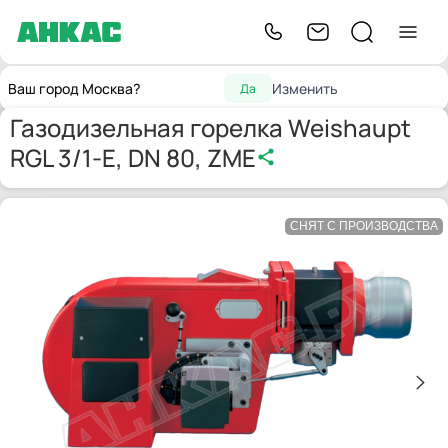
Горелки для котлов
Газодизельная горелка Weishaupt RGL
Главная
Ваш город Москва?
Изменить
Да
отопления
3/1-E, DN 80, ZME
Газодизельная горелка Weishaupt
RGL 3/1-E, DN 80, ZME
СНЯТ С ПРОИЗВОДСТВА