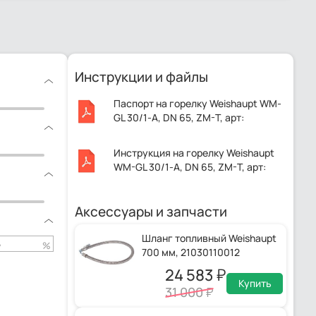
Инструкции и файлы
Паспорт на горелку Weishaupt WM-
GL 30/1-A, DN 65, ZM-T, арт:
21831014.pdf
Инструкция на горелку Weishaupt
WM-GL 30/1-A, DN 65, ZM-T, арт:
21831014.pdf
Аксессуары и запчасти
Шланг топливный Weishaupt
%
700 мм, 21030110012
24 583
Купить
31 000