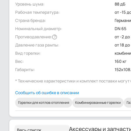
Уровень шума:
88 дБ
Рабочая температура:
от -15 д
Страна бренда:
Герман
Номинальный диаметр:
DN 65
Противодавление:
от -2 до
?
Давление газа рампы:
от 18 до
Вид горелки:
комбин
Вес:
160 кг
Габариты:
152x108.
* Технические характеристики и комплект поставки могу
Сообщить об ошибке в описании
Горелки для котлов отопления
Комбинированные горелки
Га
Аксессуары и запчаст
Весь список