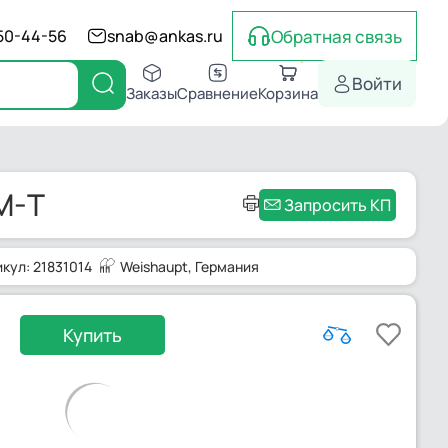
Обратная связь
550-44-56
snab@ankas.ru
Войти
Заказы
Сравнение
Корзина
M-T
Запросить КП
икул: 21831014
Weishaupt
, Германия
Купить