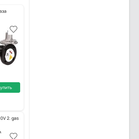
аза
упить
0V 2. gas