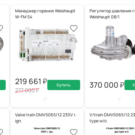
Менеджер горения Weishaupt
Регулятор давления г
W-FM 54
Weishaupt 08/1
219 661
370 000
Купить
К
277 000
Valve train DMV5065/12 230V r.
V/train DMV5065/12 23
ign.
type w/o