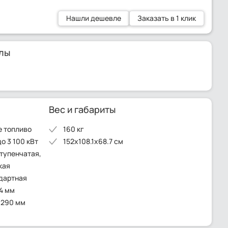
Нашли дешевле
Заказать в 1 клик
лы
Вес и габариты
е топливо
160 кг
о 3 100 кВт
152x108.1x68.7 см
тупенчатая,
кая
ндартная
4 мм
 290 мм