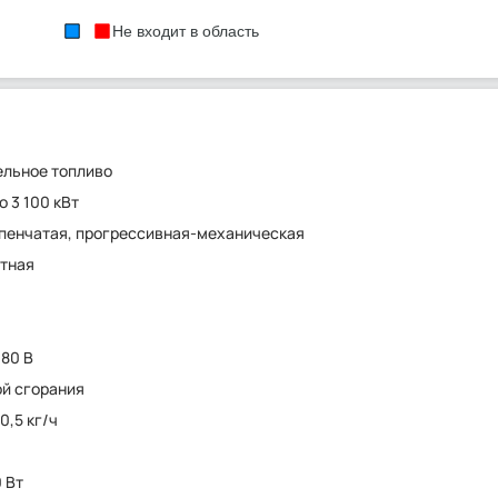
Не входит в область
ельное топливо
о 3 100 кВт
пенчатая, прогрессивная-механическая
тная
380 В
ой сгорания
60,5 кг/ч
т
0 Вт