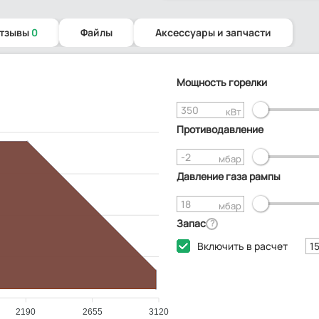
отзывы
0
Файлы
Аксессуары и запчасти
Мощность горелки
кВт
Противодавление
мбар
Давление газа рампы
мбар
Запас
?
Включить в расчет
2190
2655
3120