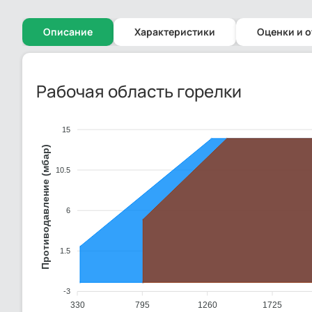
Описание
Характеристики
Оценки и 
Рабочая область горелки
15
Противодавление (мбар)
10.5
6
1.5
-3
330
795
1260
1725