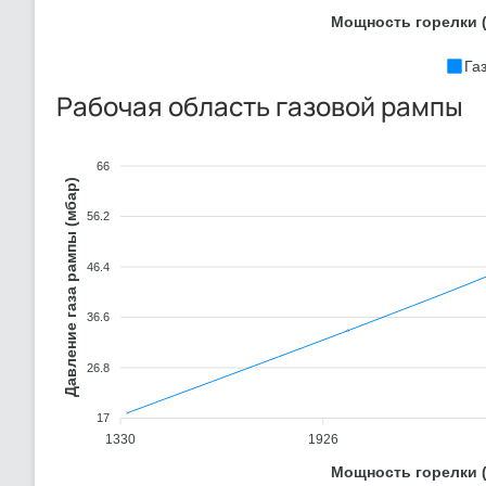
Мощность горелки (
Га
Рабочая область газовой рампы
66
Давление газа рампы (мбар)
56.2
46.4
36.6
26.8
17
1330
1926
Мощность горелки (