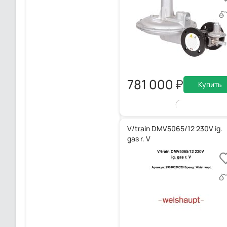
781 000
Купить
V/train DMV5065/12 230V ig.
gas r. V