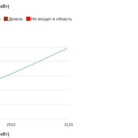
кВт)
з
Дизель
Не входит в область
2523
3120
кВт)