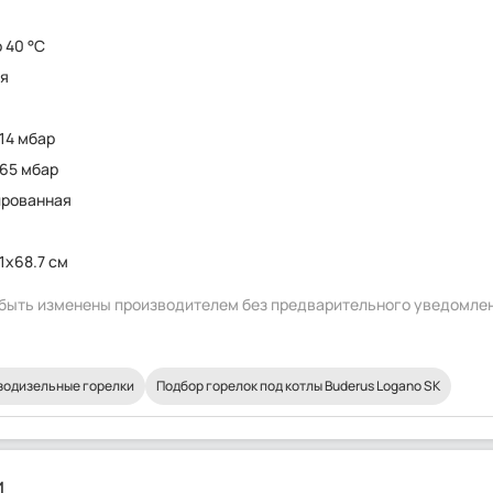
о 40 °C
ия
 14 мбар
 65 мбар
ированная
1x68.7 см
т быть изменены производителем без предварительного уведомле
зодизельные горелки
Подбор горелок под котлы Buderus Logano SK
и