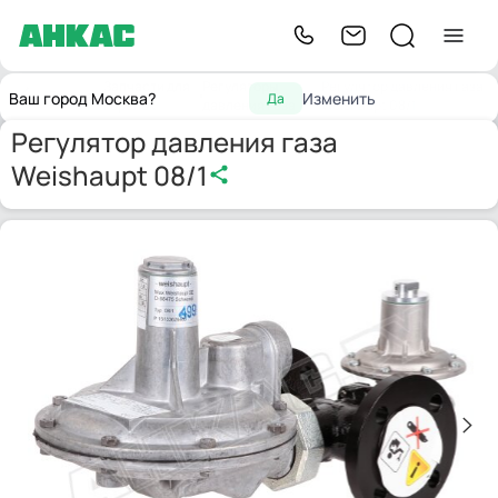
Запчасти для
Регуляторы
Регулятор давления газа
Главная
Ваш город Москва?
Изменить
Да
горелок
давления газа
Weishaupt 08/1
Регулятор давления газа
Weishaupt 08/1